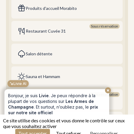
Produits d'accueil Morabito
Sous réservation
Restaurant Cuvée 31
Salon détente
Sauna et Hammam
Livie AI
Bonjour, je suis
Livie
. Je peux répondre à la
Sous réservation
plupart de vos questions sur
Les Armes de
Service blanchisserie
Champagne
. Et surtout, n’oubliez pas, le
prix
sur notre site officiel
est
toujours le moins
cher
! 😁
Sous réservation
Ce site utilise des cookies et vous donne le contrôle sur ceux
SPA Transparence
que vous souhaitez activer
1
FR
Tout accepter
Tout refuser
Personnaliser