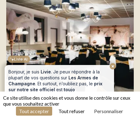
Livie AI
Bonjour, je suis
Livie
. Je peux répondre à la
plupart de vos questions sur
Les Armes de
Champagne
. Et surtout, n’oubliez pas, le
prix
sur notre site officiel
est
toujours le moins
cher
! 😁
Proposez-vous le petit déjeuner et à quel prix ?
Je veux réserver une chambre
Ce site utilise des cookies et vous donne le contrôle sur ceux
que vous souhaitez activer
1
FR
Tout accepter
Tout refuser
Personnaliser