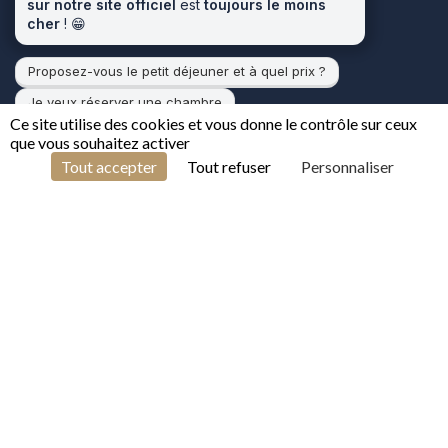
sur notre site officiel
est
toujours le moins
cher
! 😁
Proposez-vous le petit déjeuner et à quel prix ?
Je veux réserver une chambre
Ce site utilise des cookies et vous donne le contrôle sur ceux
que vous souhaitez activer
1
FR
Tout accepter
Tout refuser
Personnaliser