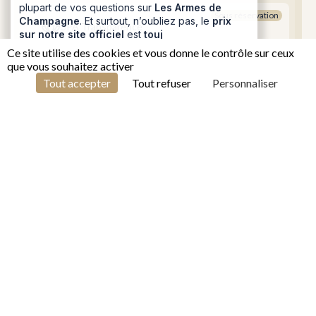
Champagne
. Et surtout, n’oubliez pas, le
prix
Sous réservation
sur notre site officiel
est
toujours le moins
SPA Transparence
cher
! 😁
Ce site utilise des cookies et vous donne le contrôle sur ceux
que vous souhaitez activer
1
FR
Téléphone
Tout accepter
Tout refuser
Personnaliser
Télévision LED
Terrain de tennis
(Inclus dans le prix de la chambre)
Wifi gratuit