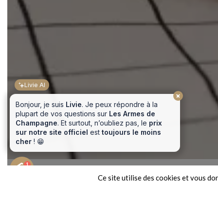
Livie AI
Bonjour, je suis
Livie
. Je peux répondre à la
plupart de vos questions sur
Les Armes de
Champagne
. Et surtout, n’oubliez pas, le
prix
sur notre site officiel
est
toujours le moins
cher
! 😁
Proposez-vous le petit déjeuner et à quel prix ?
Je veux réserver une chambre
1
Ce site utilise des cookies et vous d